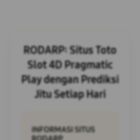
RODARP: Situs Toto
Slot 4D Pragmatic
Play dengan Prediksi
Jitu Setiap Hari
INFORMASI SITUS
RODARP